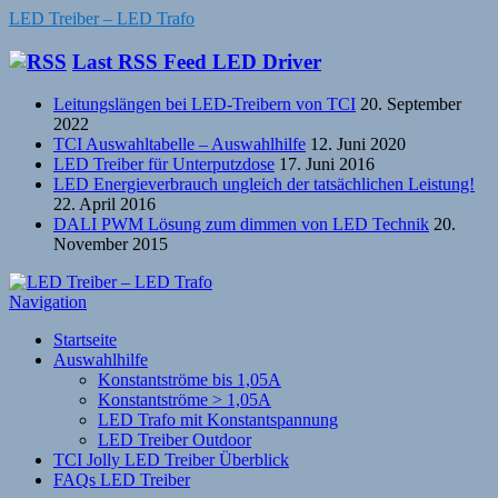
LED Treiber – LED Trafo
Last RSS Feed LED Driver
Leitungslängen bei LED-Treibern von TCI
20. September
2022
TCI Auswahltabelle – Auswahlhilfe
12. Juni 2020
LED Treiber für Unterputzdose
17. Juni 2016
LED Energieverbrauch ungleich der tatsächlichen Leistung!
22. April 2016
DALI PWM Lösung zum dimmen von LED Technik
20.
November 2015
Navigation
Startseite
Auswahlhilfe
Konstantströme bis 1,05A
Konstantströme > 1,05A
LED Trafo mit Konstantspannung
LED Treiber Outdoor
TCI Jolly LED Treiber Überblick
FAQs LED Treiber