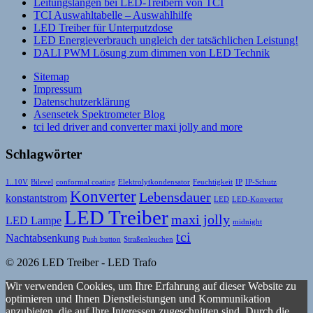
Leitungslängen bei LED-Treibern von TCI
TCI Auswahltabelle – Auswahlhilfe
LED Treiber für Unterputzdose
LED Energieverbrauch ungleich der tatsächlichen Leistung!
DALI PWM Lösung zum dimmen von LED Technik
Sitemap
Impressum
Datenschutzerklärung
Asensetek Spektrometer Blog
tci led driver and converter maxi jolly and more
Schlagwörter
1..10V
Bilevel
conformal coating
Elektrolytkondensator
Feuchtigkeit
IP
IP-Schutz
Konverter
Lebensdauer
konstantstrom
LED
LED-Konverter
LED Treiber
maxi jolly
LED Lampe
midnight
tci
Nachtabsenkung
Push button
Straßenleuchen
© 2026 LED Treiber - LED Trafo
Wir verwenden Cookies, um Ihre Erfahrung auf dieser Website zu
optimieren und Ihnen Dienstleistungen und Kommunikation
anzubieten, die auf Ihre Interessen zugeschnitten sind. Durch die