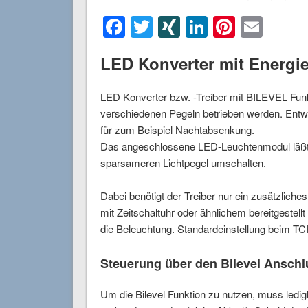
Facebook
Twitter
XING
LinkedIn
Pintere
Emai
LED Konverter mit Energie
LED Konverter bzw. -Treiber mit BILEVEL Fun
verschiedenen Pegeln betrieben werden. Entwe
für zum Beispiel Nachtabsenkung.
Das angeschlossene LED-Leuchtenmodul läßt 
sparsameren Lichtpegel umschalten.
Dabei benötigt der Treiber nur ein zusätzlich
mit Zeitschaltuhr oder ähnlichem bereitgestellt
die Beleuchtung. Standardeinstellung beim TCI
Steuerung über den Bilevel Anschl
Um die Bilevel Funktion zu nutzen, muss le