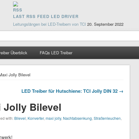
LAST RSS FEED LED DRIVER
Leitungslängen bei LED-Treibern von TCI
20. September 2022
TCI Auswahltabelle – Auswahlhilfe
12. Juni 2020
LED Treiber für Unterputzdose
17. Juni 2016
reiber Überblick
FAQs LED Treiber
LED Energieverbrauch ungleich der tatsächlichen Leistung!
22. April 
DALI PWM Lösung zum dimmen von LED Technik
20. November 201
axi Jolly Bilevel
LED Treiber für Hutschiene: TCI Jolly DIN 32 →
Jolly Bilevel
ed with:
Bilevel
,
Konverter
,
maxi jolly
,
Nachtabsenkung
,
Straßenleuchen
,
zwerk!