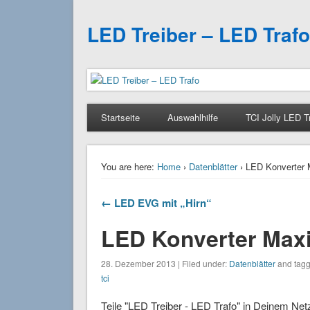
LED Treiber – LED Trafo
Startseite
Auswahlhilfe
TCI Jolly LED T
You are here:
Home
›
Datenblätter
› LED Konverter M
← LED EVG mit „Hirn“
LED Konverter Maxi 
28. Dezember 2013 | Filed under:
Datenblätter
and tagg
tci
Teile "LED Treiber - LED Trafo" in Deinem Net